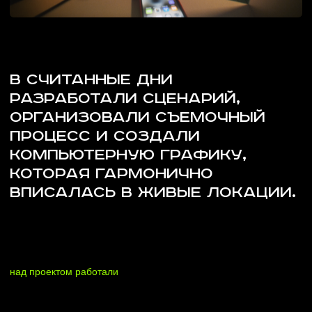
ПРОЦЕСС И СОЗДАЛИ
КОМПЬЮТЕРНУЮ ГРАФИКУ,
КОТОРАЯ ГАРМОНИЧНО
ВПИСАЛАСЬ В ЖИВЫЕ ЛОКАЦИИ.
над проектом работали
Kirill Permyakov x
Anastasia Zyuleva
Sergey Goryunov
starring
director
Sergey Goryunov
Elizabeth Markova
dop
writer
Maksim Ilmakachev
Anya Mekhonoshina
gaffer
helper
Kirill Pestrikov
Sergey Goryunov