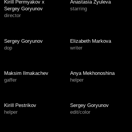
helper
edit/color
Kirill Permyakov
Yegor Kirichek
art director
cg artist
Vladimir Zhukov
Kirill Permyakov
cg artist
compositing
год съемки
2023