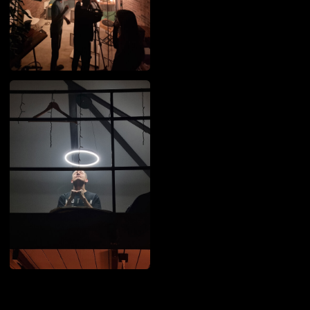
главная
(17)
кейсы
услуги
о нас
контакты
оставить заявку
8 (800) 101-20-07
vimeo
Rutube
telegram
vk
youtube