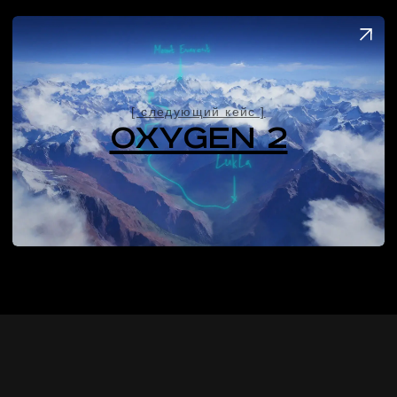
НАЧАТЬ МОЖНО С БРИФА
DIRECT@GREENLIFE.VIDEO
ПЕРМЬ, УЛ.ЧЕРНЫШЕВСКОГО 28, ОФ. 401
8 (800) 101-20-07
vimeo
Rutube
telegram
vk
youtube
ИП Предеин А.В.
Политика конфиденциальности
ИНН 590614777760
Способы оплаты и возврата
ОГРНИП 323595800047902
(c) Green Life Cinema 2024