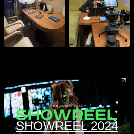
главная
(17)
кейсы
услуги
о нас
контакты
оставить заявку
8 (800) 101-20-07
vimeo
Rutube
telegram
vk
youtube