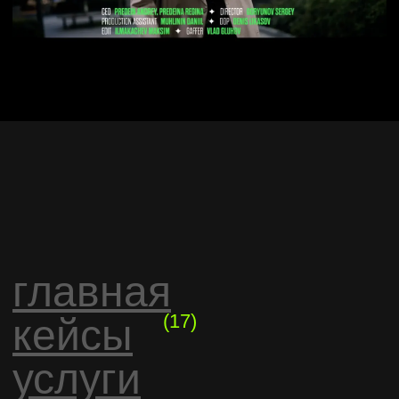
НАЧАТЬ МОЖНО С БРИФА
DIRECT@GREENLIFE.VIDEO
ПЕРМЬ, УЛ.ЧЕРНЫШЕВСКОГО 28, ОФ. 401
8 (800) 101-20-07
vimeo
Rutube
telegram
vk
youtube
ИП Предеин А.В.
Политика конфиденциальности
ИНН 590614777760
Способы оплаты и возврата
ОГРНИП 323595800047902
(c) Green Life Cinema 2024