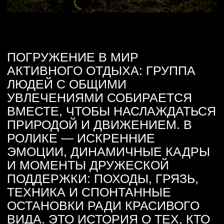
УВЛЕЧЕНИЯМИ СОБИРАЕТСЯ
ВМЕСТЕ, ЧТОБЫ НАСЛАЖДАТЬСЯ
ПРИРОДОЙ И ДВИЖЕНИЕМ. В
РОЛИКЕ — ИСКРЕННИЕ
ЭМОЦИИ, ДИНАМИЧНЫЕ КАДРЫ
И МОМЕНТЫ ДРУЖЕСКОЙ
ПОДДЕРЖКИ: ПОХОДЫ, ГРЯЗЬ,
ТЕХНИКА И СПОНТАННЫЕ
ОСТАНОВКИ РАДИ КРАСИВОГО
ВИДА. ЭТО ИСТОРИЯ О ТЕХ, КТО
ЦЕНИТ СВОБОДУ И АДРЕНАЛИН,
ОБЪЕДИНЁННЫХ ОБЩИМИ
ИНТЕРЕСАМИ И ЖЕЛАНИЕМ
КАЙФОВАТЬ ЗДЕСЬ И СЕЙЧАС
над проектом работали
Regina Predeina
Andrey Predein
Maksim Ilmakachev
Sergey Goryunov
год съемки
2025