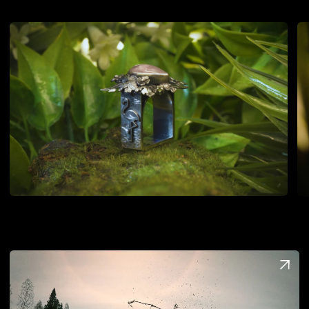
[ следующий кейс ]
ЗАПРУД КЛУБ
главная
(17)
кейсы