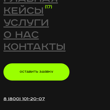
НАЧАТЬ МОЖНО С БРИФА
DIRECT@GREENLIFE.VIDEO
ПЕРМЬ, УЛ.ЧЕРНЫШЕВСКОГО 28, ОФ. 401
8 (800) 101-20-07
vimeo
Rutube
telegram
vk
youtube
ИП Предеин А.В.
Политика конфиденциальности
ИНН 590614777760
Способы оплаты и возврата
ОГРНИП 323595800047902
(c) Green Life Cinema 2024