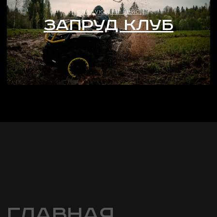
услуги
о нас
контакты
оставить заявку
8 (800) 101-20-07
vimeo
Rutube
telegram
vk
youtube